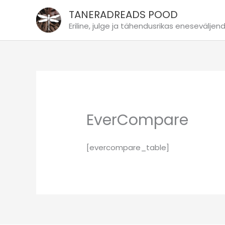
Skip
TANERADREADS POOD
to
Eriline, julge ja tähendusrikas eneseväljen
content
EverCompare
[evercompare_table]